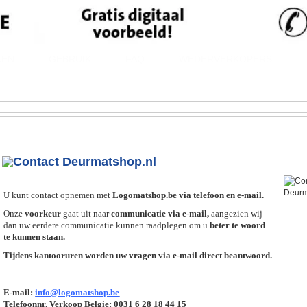
KEN
GEBRUIK
FAQ
WEDERVERKOPERS
U kunt contact opnemen met
Logomatshop.be via telefoon en e-mail.
Onze
voorkeur
gaat uit naar
communicatie via e-mail,
aangezien wij
dan uw eerdere communicatie kunnen raadplegen om u
beter te woord
te kunnen staan.
Tijdens kantooruren worden uw vragen via e-mail direct beantwoord.
E-mail:
info@logomatshop.be
Telefoonnr. Verkoop Belgie: 0031 6 28 18 44 15