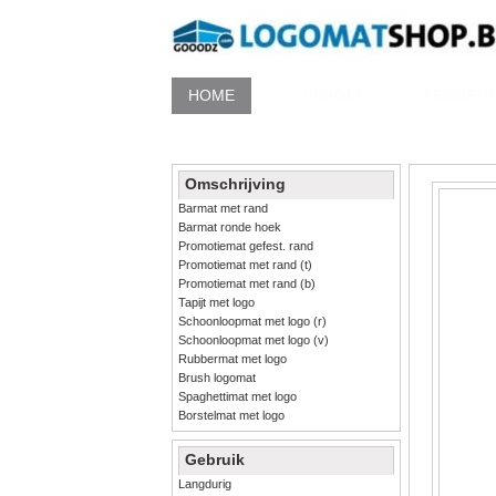
HOME
5 VRAGEN
KENMER
Omschrijving
Barmat met rand
Barmat ronde hoek
Promotiemat gefest. rand
Promotiemat met rand (t)
Promotiemat met rand (b)
Tapijt met logo
Schoonloopmat met logo (r)
Schoonloopmat met logo (v)
Rubbermat met logo
Brush logomat
Spaghettimat met logo
Borstelmat met logo
Gebruik
Langdurig