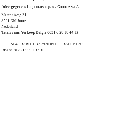
Adresgegevens Logomatshop.be / Gooodz v.o.f.
Marconiweg 24
8501 XM Joure
Nederland
Telefoonnr. Verkoop Belgie 0031 6 28 18 44 15
Iban: NL40 RABO 0132 2920 09 Bic: RABONL2U
Btw nr. NL821388010 b01