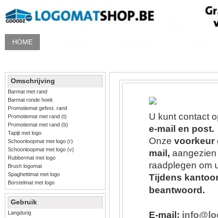
HOME
5 VRAGEN
KENMERKEN
GEBRUIK
Omschrijving
Barmat met rand
Barmat ronde hoek
Promotiemat gefest. rand
U kunt contact
Promotiemat met rand (t)
Promotiemat met rand (b)
e-mail en post.
Tapijt met logo
Onze
voorkeur
Schoonloopmat met logo (r)
Schoonloopmat met logo (v)
mail,
aangezien 
Rubbermat met logo
raadplegen om 
Brush logomat
Spaghettimat met logo
Tijdens kantoo
Borstelmat met logo
beantwoord.
Gebruik
E-mail:
info@l
Langdurig