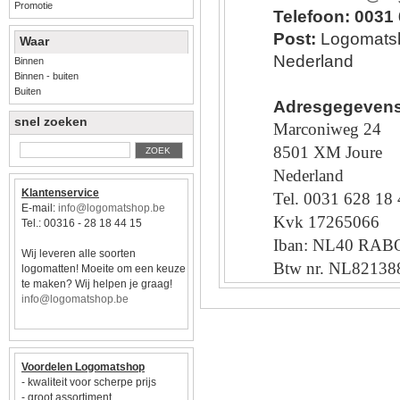
Promotie
Telefoon: 0031
Post:
Logomatsh
Waar
Nederland
Binnen
Binnen - buiten
Buiten
Adresgegeven
snel zoeken
Marconiweg 24
8501 XM Joure
ZOEK
Nederland
Klantenservice
Tel. 0031 628 18
E-mail:
info@logomatshop.be
Kvk 17265066
Tel.: 00316 - 28 18 44 15
Iban: NL40 RAB
Wij leveren alle soorten
Btw nr. NL82138
logomatten! Moeite om een keuze
te maken? Wij helpen je graag!
info@logomatshop.be
Voordelen Logomatshop
- kwaliteit voor scherpe prijs
- groot assortiment