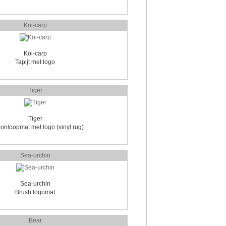
Koi-carp
Koi-carp
Tapijt met logo
Tiger
Tiger
onloopmat met logo (vinyl rug)
Sea-urchin
Sea-urchin
Brush logomat
Bear