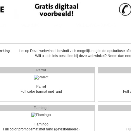
KEN
GEBRUIK
FAQ
WEDERVERKOPERS
rking
Let op Deze webwinkel bevindt zich mogelijk nog in de opstartfase of is 
Wilt u toch iets bestellen bij deze webwinkel? Neem dan eer
Parrot
Parrot
Full color barmat met rand
Full
Flamingo
Flamingo
Full color promotiemat met rand (gefestonneerd)
Fu