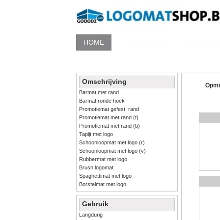
HOME
5 VRAGEN
KENMER
Omschrijving
Opme
Barmat met rand
Barmat ronde hoek
Promotiemat gefest. rand
Promotiemat met rand (t)
Promotiemat met rand (b)
Tapijt met logo
Schoonloopmat met logo (r)
Schoonloopmat met logo (v)
Rubbermat met logo
Brush logomat
Spaghettimat met logo
Borstelmat met logo
Gebruik
Langdurig