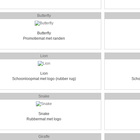
Butterfly
Butterfly
Promotiemat met randen
Lion
Lion
Schoonloopmat met logo (rubber rug)
Scho
Snake
Snake
Rubbermat met logo
Giraffe